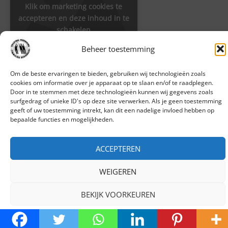
Klik om marketing cookies te
accepteren en deze inhoud in te
schakelen
Beheer toestemming
Om de beste ervaringen te bieden, gebruiken wij technologieën zoals
Platinadijk 27
cookies om informatie over je apparaat op te slaan en/of te raadplegen.
4706 LK Roosendaal
Door in te stemmen met deze technologieën kunnen wij gegevens zoals
surfgedrag of unieke ID's op deze site verwerken. Als je geen toestemming
geeft of uw toestemming intrekt, kan dit een nadelige invloed hebben op
bepaalde functies en mogelijkheden.
ACCEPTEREN
© 2025 De Moriaan Symmachia Roosendaal
WEIGEREN
BEKIJK VOORKEUREN
Cookiebeleid
Privacy van onze leden